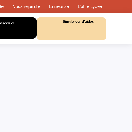
té
Nous rejoindre
Entreprise
L’offre Lycée
Simulateur d'aides
inscris à