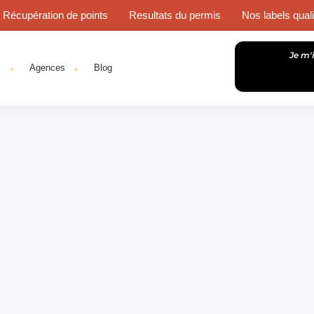
Récupération de points
Resultats du permis
Nos labels quali
.
.
Je m'
s
Agences
Blog