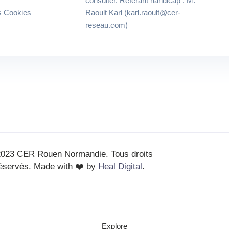
consulter. Réferant handicap : M.
es Cookies
Raoult Karl (karl.raoult@cer-
reseau.com)
023 CER Rouen Normandie. Tous droits
éservés. Made with ❤️ by
Heal Digital
.
Explore