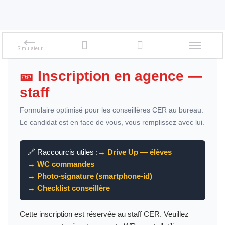
Skip links
Skip to primary navigation
🎫 Inscription en agence —
Skip to content
staff
Formulaire optimisé pour les conseillères CER au bureau.
Le candidat est en face de vous, vous remplissez avec lui.
🔗 Raccourcis utiles :
→ Drive Up — élèves
→ WC commandes
→ Photo-signature (smartphone-id)
→ Checklist conseillère
Cette inscription est réservée au staff CER. Veuillez