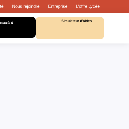
té
Nous rejoindre
Entreprise
L’offre Lycée
Simulateur d'aides
inscris à