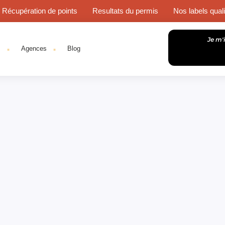
Récupération de points
Resultats du permis
Nos labels quali
.
.
Je m'
s
Agences
Blog