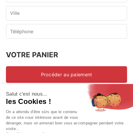
VOTRE PANIER
Procéder au paiement
« Retour au panier
Salut c'est nous...
les Cookies !
On a attendu d'être sûrs que le contenu
Copyright © 2026, CER Rouen Normandie. All rights reserved.
de ce site vous intéresse avant de vous
déranger, mais on aimerait bien vous accompagner pendant votre
Explore
visite...