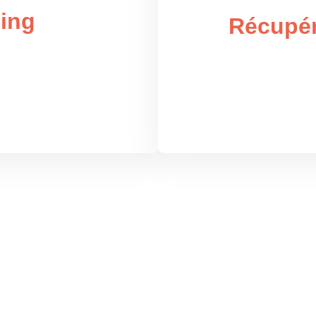
ing
Récupér